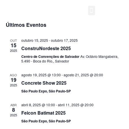
Pesqu
Na
Próximos
Procurar e
Lista
Selecione
do
e
a
Últimos Eventos
data.
vi
nave
Quem Somos
O que fazemos
Ev
outubro 15, 2025
-
outubro 17, 2025
OUT
de
15
ConstruNordeste 2025
2025
visua
Centro de Convenções de Salvador
Av. Octávio Mangabeira,
5.490 - Boca do Rio,, Salvador
de
agosto 19, 2025 @ 13:00
-
agosto 21, 2025 @ 20:00
AGO
Even
19
Concrete Show 2025
2025
São Paulo Expo, São Paulo-SP
abril 8, 2025 @ 10:00
-
abril 11, 2025 @ 20:00
ABR
8
Feicon Batimat 2025
2025
São Paulo Expo, São Paulo-SP