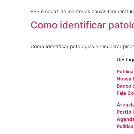
EPS é capaz de manter as baixas temperatur
Como identificar patol
Como identificar patologias e recuperar pis
Destaq
Public
Nossa 
Banco 
Fale C
Área d
Portfól
Agend
Polític