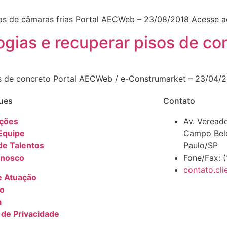
as de câmaras frias Portal AECWeb – 23/08/2018 Acesse a
ogias e recuperar pisos de co
os de concreto Portal AECWeb / e-Construmarket – 23/04/
ues
Contato
ações
Av. Vereado
Equipe
Campo Bel
de Talentos
Paulo/SP
onosco
Fone/Fax: 
contato.cl
e Atuação
io
a
a de Privacidade