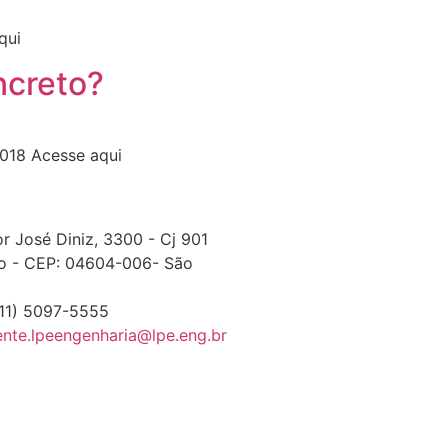
qui
ncreto?
2018 Acesse aqui
r José Diniz, 3300 - Cj 901
o - CEP: 04604-006- São
(11) 5097-5555
iente.lpeengenharia@lpe.eng.br