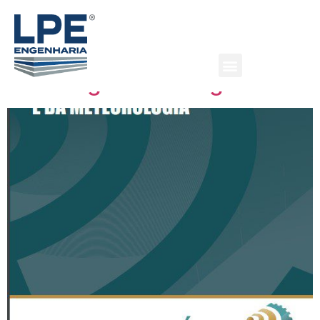
Código de Ética Profissional
do Engenheiro, do Arquiteto
e do Engenheiro-Agrônomo