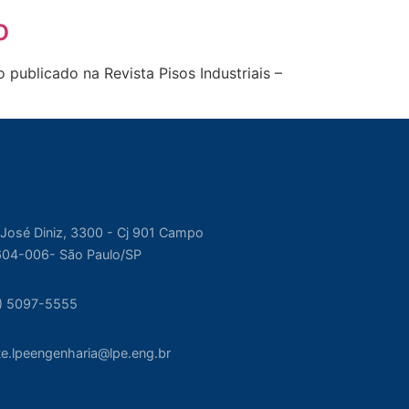
o
publicado na Revista Pisos Industriais –
 José Diniz, 3300 - Cj 901 Campo
604-006- São Paulo/SP
1) 5097-5555
nte.lpeengenharia@lpe.eng.br