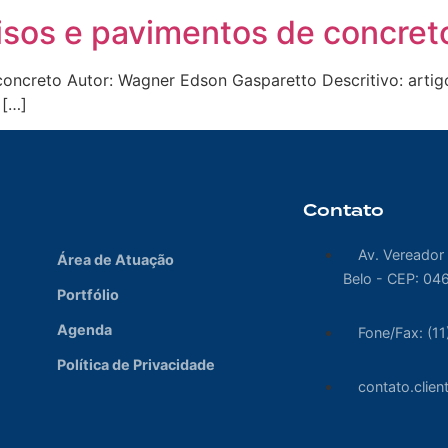
Pisos e pavimentos de concret
oncreto Autor: Wagner Edson Gasparetto Descritivo: artigo 
 […]
Contato
Av. Vereador
Área de Atuação
Belo - CEP: 04
Portfólio
Agenda
Fone/Fax: (1
Política de Privacidade
contato.clie