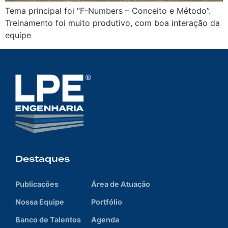
Tema principal foi “F-Numbers – Conceito e Método”.
Treinamento foi muito produtivo, com boa interação da
equipe
Destaques
Publicações
Área de Atuação
Nossa Equipe
Portfólio
Banco de Talentos
Agenda