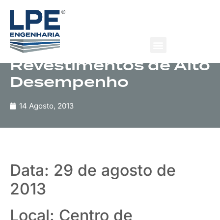
Concrete Show South
America 2013 / 7º
Seminário de Pisos e
Revestimentos de Alto
Desempenho
Quem Somos
O que fazemos
14 Agosto, 2013
Data: 29 de agosto de
2013
Local: Centro de