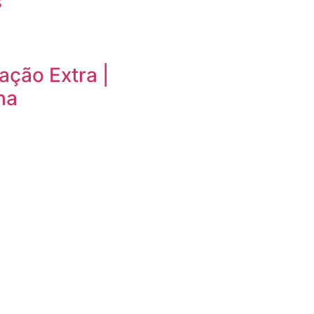
s
ação Extra |
ha