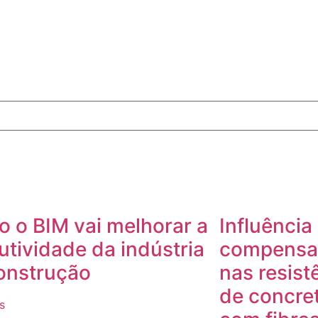
 o BIM vai melhorar a
Influência
utividade da indústria
compensad
onstrução
nas resist
de concre
s