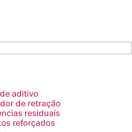
 de aditivo
or de retração
ências residuais
tos reforçados