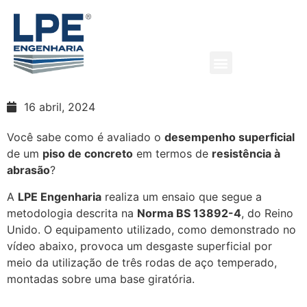
Ensaio de resistência à
abrasão em pisos
industriais
16 abril, 2024
Quem Somos
O que fazemos
Você sabe como é avaliado o
desempenho superficial
de um
piso de concreto
em termos de
resistência à
abrasão
?
A
LPE Engenharia
realiza um ensaio que segue a
metodologia descrita na
Norma BS 13892-4
, do Reino
Unido. O equipamento utilizado, como demonstrado no
vídeo abaixo, provoca um desgaste superficial por
meio da utilização de três rodas de aço temperado,
montadas sobre uma base giratória.