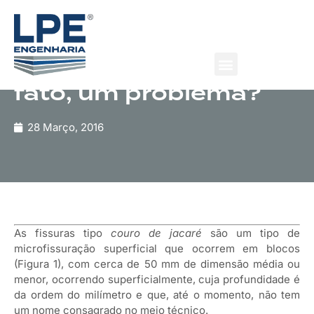
Publicação
Fissuras tipo “couro
de jacaré”: são, de
fato, um problema?
Quem Somos
O que fazemos
28 Março, 2016
As fissuras tipo
couro de jacaré
são um tipo de
microfissuração superficial que ocorrem em blocos
(Figura 1), com cerca de 50 mm de dimensão média ou
menor, ocorrendo superficialmente, cuja profundidade é
da ordem do milímetro e que, até o momento, não tem
um nome consagrado no meio técnico.