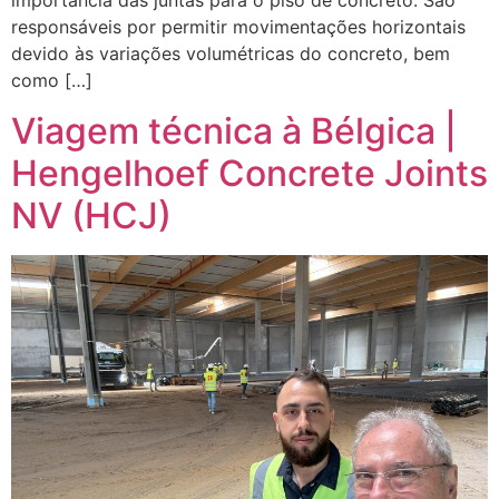
importância das juntas para o piso de concreto. São
responsáveis por permitir movimentações horizontais
devido às variações volumétricas do concreto, bem
como […]
Viagem técnica à Bélgica |
Hengelhoef Concrete Joints
NV (HCJ)