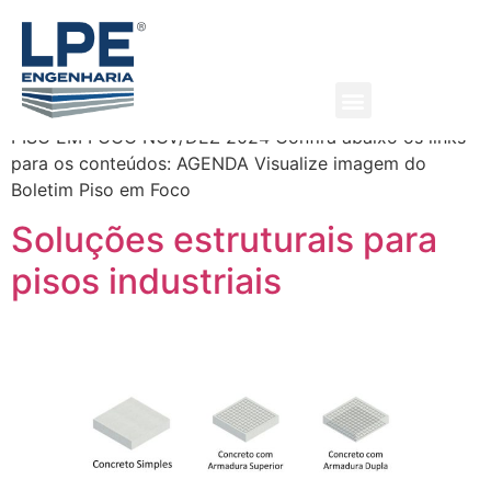
Boletim da LPE Engenharia
– Edição 74 – Ano 15
PISO EM FOCO NOV/DEZ 2024 Confira abaixo os links
para os conteúdos: AGENDA Visualize imagem do
Quem Somos
O que fazemos
Boletim Piso em Foco
Soluções estruturais para
pisos industriais