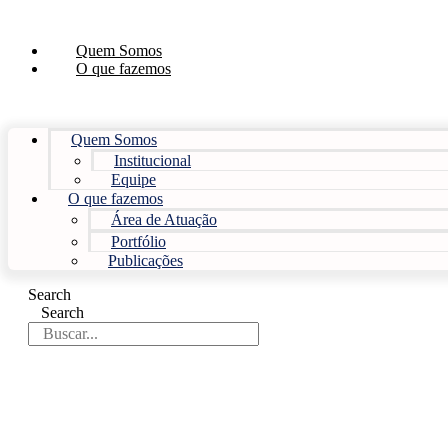
Ir
para
Quem Somos
o
O que fazemos
conteúdo
Quem Somos
Institucional
Equipe
O que fazemos
Área de Atuação
Portfólio
Publicações
Search
Search
Publicação