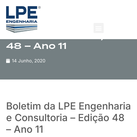
Publicação
Boletim da LPE
Engenharia e
Consultoria – Edição
48 – Ano 11
Quem Somos
O que fazemos
14 Junho, 2020
Boletim da LPE Engenharia
e Consultoria – Edição 48
– Ano 11