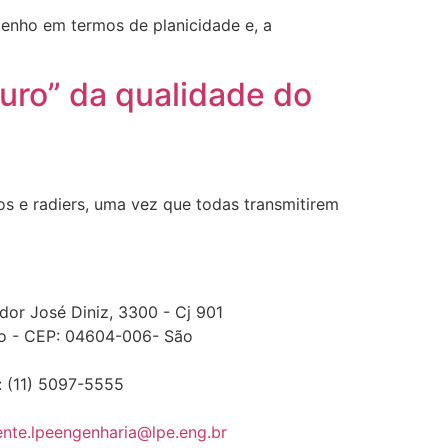
enho em termos de planicidade e, a
uro” da qualidade do
os e radiers, uma vez que todas transmitirem
dor José Diniz, 3300 - Cj 901
o - CEP: 04604-006- São
: (11) 5097-5555
iente.lpeengenharia@lpe.eng.br