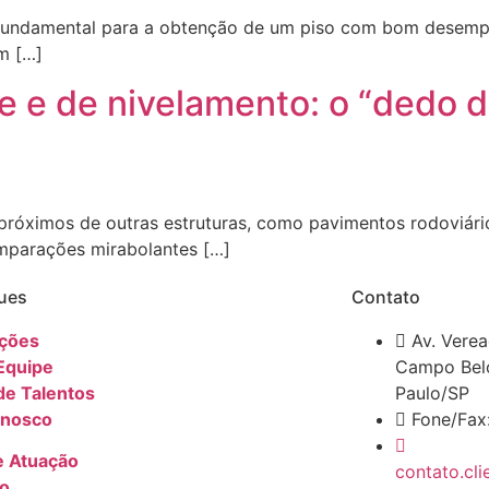
é fundamental para a obtenção de um piso com bom desemp
om […]
e e de nivelamento: o “dedo d
 próximos de outras estruturas, como pavimentos rodoviári
omparações mirabolantes […]
ues
Contato
ações
Av. Verea
Equipe
Campo Bel
de Talentos
Paulo/SP
onosco
Fone/Fax
e Atuação
contato.cl
io